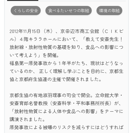
くらしの安全
食べるたいせつの取組
環境の取組
2012年11月15日（木）、京田辺市商工会館（ＣＩＫビ
ル）４階キララホールにおいて、「教えて安斎先生！
放射線・放射性物質の基礎を知り、食品への影響につ
いて考えよう」を開催。
福島第一原発事故から１年半がたち、現状はどうなっ
ているのか、 正しく理解し学ぶことを目的に、京都生
協と京都府生協連の主催で開催されました。
京都生協の有地淑羽理事の司会で開会。立命館大学・
安斎育郎名誉教授（安斎科学・平和事務所所長）が、
「放射性物質による人体や食品への影響」をテーマに
講演されました。
原発事故による被曝のリスクを減らすにはどうすれば