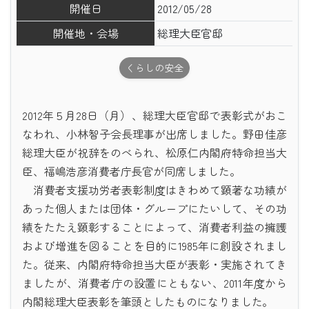
開催日
2012/05/28
開催地・会場
総理大臣官邸
くらしの安全
2012年５月28日（月）、総理大臣官邸で表彰式がおこ
なわれ、小林智子会長理事が出席しました。野田佳彦
総理大臣が祝辞をのべられ、松原仁内閣府特命担当大
臣、福嶋浩彦消費者庁長官が同席しました。
消費者支援功労者表彰制度はきわめて顕著な功績が
あった個人または団体・グループにたいして、その功
績をたたえ顕彰することによって、消費者利益の擁護
および増進を図ることを目的に1985年に創設されまし
た。従来、内閣府特命担当大臣が表彰・実施されてき
ましたが、消費者庁の設置にともない、2011年度から
内閣総理大臣表彰を筆頭としたものになりました。