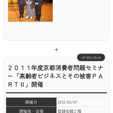
UP 2012-03-26
２０１１年度京都消費者問題セミナ
ー「高齢者ビジネスとその被害ＰＡ
ＲＴⅡ」開催
開催日
2012/03/07
開催地・会場
登録会館２階