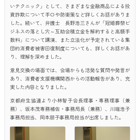
いテクニック」として、さまざまな金融商品による投
資詐欺について手口や防衛策など詳しくお話がありま
した。続いて、弁護士 長野浩三さんが「冠婚葬祭ビ
ジネスの落とし穴～互助会積立金を解約すると高額手
数料」について講演、また立法化が予定されている集
団的消費者被害回復制度についても、詳しくお話があ
り、理解を深めました。
意見交換の場面では、会場からも活発な質問や発言が
あり、消費者支援機構関西からの活動報告があり、充
実した内容となりました。
京都府生協連より小林智子会長理事・専務理事（兼
務）、坂本茂専務補佐・事務局長（兼務）、川端浩子
事務局担当、岡本朋子事務局担当が出席しました。