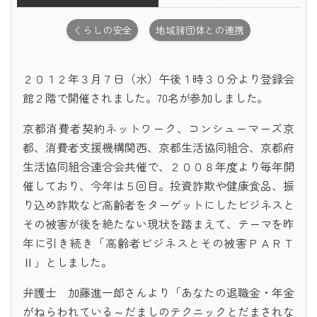
くらしの安全
地域諸団体との連携
２０１２年３月７日（水）午後１時３０分より登録会
館２階で開催されました。70名が参加しました。
京都消費者契約ネットワーク、コンシューマーズ京
都、消費者支援機構関西、京都生活協同組合、京都府
生活協同組合連合会共催で、２００８年度より毎年開
催しており、今年は５回目。投資詐欺や健康食品、振
り込め詐欺など高齢者をターゲットにしたビジネスと
その被害が後を絶たない現状を踏まえて、テーマを昨
年に引き続き「高齢者ビジネスとその被害ＰＡＲＴ
Ⅱ」としました。
弁護士 加藤進一郎さんより「あなたの退職金・年金
がねらわれている～だましのテクニックとだまされな