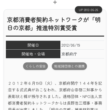
UP 2012-06-26
京都消費者契約ネットワークが「明
日の京都」推進特別賞受賞
開催日
2012/06/19
開催地・会場
京都府庁
くらしの安全
地域諸団体との連携
２０１２年６月19日（火）、京都府開庁１４４年を記
念する式式典がおこなわれ、京都府山田啓二知事から
表彰状と楯が授与されました。適格団体・NPO法人京
都消費者契約ネットワークからは長野浩三理事・事務
局長が出席しました。「明日の京都」推進特別賞は、