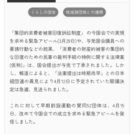
くらしの安全
地域諸団体との連携
「集団的消費者被害回復訴訟制度」 の今国会での実現
を求める緊急アピール(3月29日)や、与党国会議員への
要請行動などの結果、「消費者の財産的被害の集団的
な回復のための民事の裁判手続の特例に関する法律案
(仮称)」は、国会提出が与党で了承されました。しか
し、報道によると、「法案提出は時期尚早」との日本
経団連の異見により4月12日に予定されていた閣議決
定は急遽、見送られました。
これに対して早期創設運動の賛同52団体は、4月15
日、改めて今国会での成立を求める緊急アピールを発
信しました。