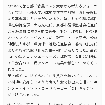
つづいて第２部「食品ロスを家庭から考えるフォーラ
ム」では、京都大学地球環境学堂准教授 浅利美鈴氏
より基調報告をいただいたあと、福井県安全環境部循
環社会推進課 大石光紀氏、京都市循環型社会推進部
ごみ減量推進課２R推進係長 小野 理恵氏、NPO法
人セカンドハーベスト京都 理事 向山文章氏、公益
財団法人京都市環境保全活動推進協会 谷内田友寛氏
よりそれぞれ取り組んだ事例報告がありました。最後
はNPO法人コンシューマーズ京都理事 有地淑羽氏に
よる食品ロス市民アンケート結果の報告でしめくくら
れました。
第３部では、捨てられている食料を救いだし、おいし
い料理に変身させようと考えた食材救出人を描いたエ
ンターテイメント・ロードムービー「０円キッチン」
が上映されました。
会場では、終日、ＮＰＯ法人セカンドハーベストによ