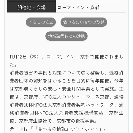
開催地・会場
コープ・イン・京都
くらしの安全
食べるたいせつの取組
地域諸団体との連携
11月12日（木）、コープ．イン．京都で開催されまし
た。
消費者被害の事例と対策について広く啓発し、適格消
費者団体の認知をはかることを目的に毎年開催。今年
は京都府くらしの安心・安全月間事業として実施。主
催は、京都府、NPO法人コンシューマーズ京都、適格
消費者団体NPO法人京都消費者契約ネットワーク、適
格消費者団体NPO法人消費者支援機構関西、京都生
協、京都府生協連で、京都市の後援事業。
テーマは「『食べもの情報』ウソ・ホント」。