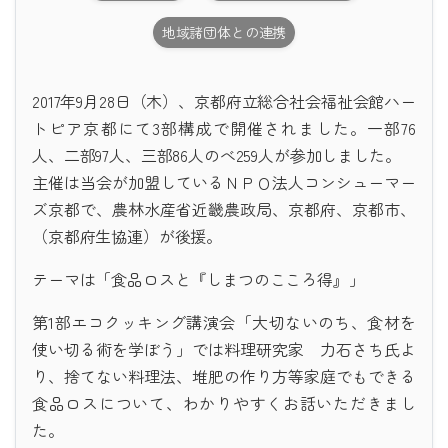
地域諸団体との連携
2017年9月28日（木）、京都府立総合社会福祉会館ハー
トピア京都にて3部構成で開催されました。一部76
人、二部97人、三部86人のべ259人が参加しました。
主催は当会が加盟しているＮＰＯ法人コンシューマー
ズ京都で、農林水産省近畿農政局、京都府、京都市、
（京都府生協連）が後援。
テーマは「食品ロスと『しまつのこころ得』」
第1部エコクッキング講演会「大切ないのち、食材を
使い切る術を学ぼう」では料理研究家 力石さち氏よ
り、捨てない料理法、堆肥の作り方等家庭でもできる
食品ロスについて、わかりやすくお話いただきまし
た。