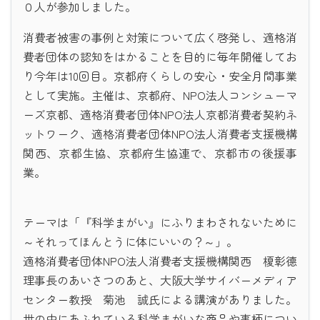
０人が参加しました。
消費者被害の事例と対策について広く啓発し、適格消
費者団体の認知をはかることを目的に毎年開催してお
り今年は10回目。京都府くらしの安心・安全月間事業
として実施。主催は、京都府、NPO法人コンシューマ
ーズ京都、適格消費者団体NPO法人京都消費者契約ネ
ットワーク、適格消費者団体NPO法人消費者支援機構
関西、京都生協、京都府生協連で、京都市の後援事
業。
テーマは「『科学まがい』にふりまわされないために
～それってほんとうに体にいいの？～」。
適格消費者団体NPO法人消費者支援機構関西 榎彰德
理事長のあいさつのあと、大阪大学サイバーメディア
センター教授 菊池 誠氏による講演がありました。
世の中にあふれている科学まがいな商品や事柄につい