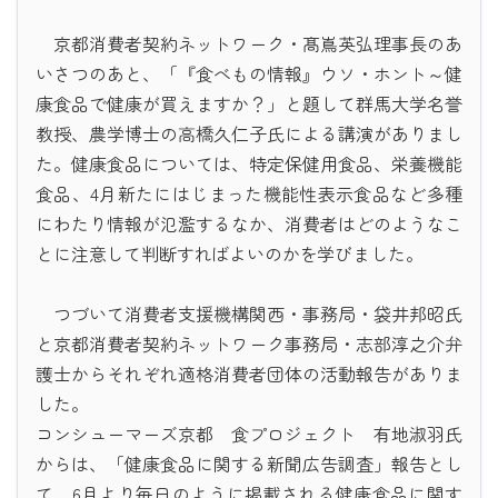
京都消費者契約ネットワーク・髙嶌英弘理事長のあ
いさつのあと、「『食べもの情報』ウソ・ホント～健
康食品で健康が買えますか？」と題して群馬大学名誉
教授、農学博士の高橋久仁子氏による講演がありまし
た。健康食品については、特定保健用食品、栄養機能
食品、4月新たにはじまった機能性表示食品など多種
にわたり情報が氾濫するなか、消費者はどのようなこ
とに注意して判断すればよいのかを学びました。
つづいて消費者支援機構関西・事務局・袋井邦昭氏
と京都消費者契約ネットワーク事務局・志部淳之介弁
護士からそれぞれ適格消費者団体の活動報告がありま
した。
コンシューマーズ京都 食プロジェクト 有地淑羽氏
からは、「健康食品に関する新聞広告調査」報告とし
て、6月より毎日のように掲載される健康食品に関す