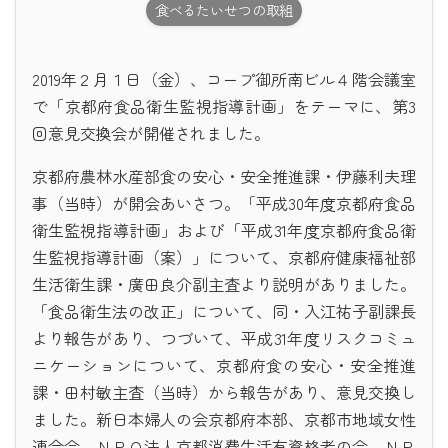
食べるたいせつの取組
2019年２月１日（金）、コープ御所南ビル４階会議室
で「京都府食品衛生監視指導計画」をテーマに、第3
回意見交換会が開催されました。
京都府農林水産部食の安心・安全推進課・伊藤利夫理
事（当時）が開会あいさつ。「平成30年度京都府食品
衛生監視指導計画」および「平成31年度京都府食品衛
生監視指導計画（案）」について、京都府健康福祉部
生活衛生課・廣田良介副主査より説明がありました。
「食品衛生法の改正」について、同・入江祐子副課長
より報告があり、つづいて、平成31年度リスクコミュ
ニケーションについて、京都府食の安心・安全推進
課・田村敏主査（当時）から報告があり、意見交換し
ました。新日本婦人の会京都府本部、京都市地域女性
連合会、ＮＰＯ法人京都消費生活有資格者の会、ＮＰ