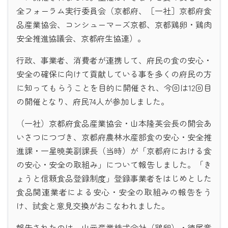
全フォーラム実行委員会（京都府、［一社］京都府食
品産業協会、コンシューマーズ京都、京都鶏卵・鶏肉
安全推進協議会、京都府生協連）。
行政、事業者、消費者が連携して、府民の食の安心・
安全の確保に向けて貢献している事を多くの府民の方
に知ってもらうことを目的に開催され、今回は12回目
の開催となり、府民74人が参加しました。
（一社）京都府食品産業協会・山本隆英会長の開会あ
いさつにつづき、京都府農林水産部食の安心・安全推
進課・一星暁美副課長（当時）が「京都府における食
の安心・安全の取組み」について報告しました。「き
ょうと信頼食品登録制度」登録事業者をはじめとした
食品関連業者による安心・安全の取組みの報告をう
け、試食と意見交換がおこなわれました。
報告されたのは、山元産業株式会社（鶏卵）・徳尾竜