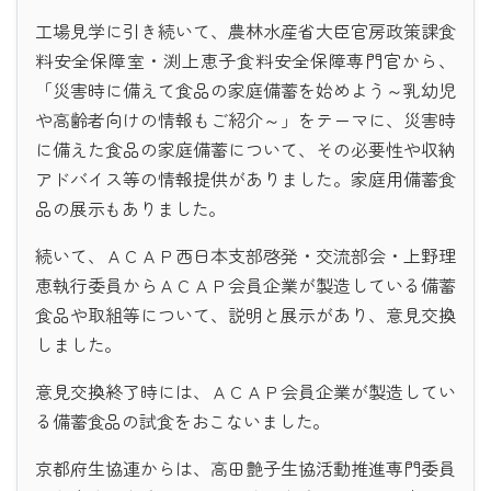
工場見学に引き続いて、農林水産省大臣官房政策課食
料安全保障室・渕上恵子食料安全保障専門官から、
「災害時に備えて食品の家庭備蓄を始めよう～乳幼児
や高齢者向けの情報もご紹介～」をテーマに、災害時
に備えた食品の家庭備蓄について、その必要性や収納
アドバイス等の情報提供がありました。家庭用備蓄食
品の展示もありました。
続いて、ＡＣＡＰ西日本支部啓発・交流部会・上野理
恵執行委員からＡＣＡＰ会員企業が製造している備蓄
食品や取組等について、説明と展示があり、意見交換
しました。
意見交換終了時には、ＡＣＡＰ会員企業が製造してい
る備蓄食品の試食をおこないました。
京都府生協連からは、高田艶子生協活動推進専門委員